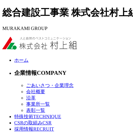
総合建設工事業 株式会社村上
MURAKAMI GROUP
ホーム
企業情報
ごあいさつ・企業理念
会社概要
沿革
事業所一覧
表彰一覧
特殊技術
CSRの取組み
採用情報