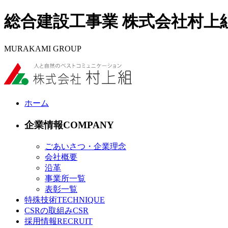
総合建設工事業 株式会社村上
MURAKAMI GROUP
ホーム
企業情報
ごあいさつ・企業理念
会社概要
沿革
事業所一覧
表彰一覧
特殊技術
CSRの取組み
採用情報