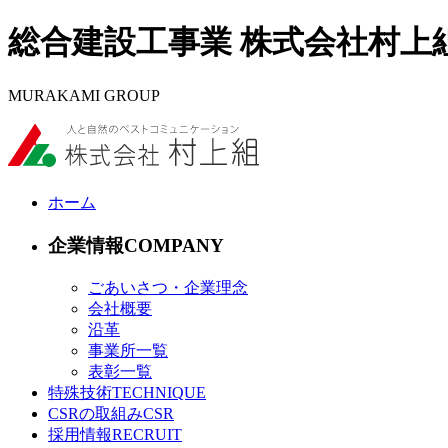
総合建設工事業 株式会社村上
MURAKAMI GROUP
ホーム
企業情報
ごあいさつ・企業理念
会社概要
沿革
事業所一覧
表彰一覧
特殊技術
CSRの取組み
採用情報